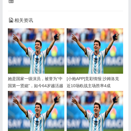
相关资讯
她是国家一级演员，被誉为“中
[小炮APP]竞彩情报:沙姆洛克
国第一贤媳”，如今64岁越活越
近10场欧战主场胜率4成
优雅