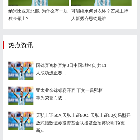
纳米比亚东北部, 为什么有一块
可能继承何炅衣钵？芒果主持
狭长领土?
人新秀齐思钧是谁
热点资讯
国锦赛资格赛第3日中国3胜4负 共11
人成功进正赛...
亚太业余锦标赛开赛 丁文一昌熙桓
等为荣誉而战...
天弘上证50A,天弘上证50C: 天弘上证50交易型开
放式指数证券投资基金联接基金招募说明书(更
新)...