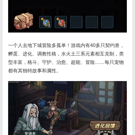
一个人去地下城冒险多孤单！游戏内有40多只契约兽，
孵蛋、进化、调教性格，水火土三系元素相互克制，类
型丰富，格斗、守护、治愈、超能、冒险……每只宠物
都有其独特故事和属性。