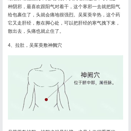
种阴邪，最喜欢跟阳气对着干，这个寒邪一去就把阳气
给包裹住了，头就会痛地很强烈。吴茱萸辛热，这个药
它又走肝经，敷在脚心处，可以把肝经的寒气拽下来，
散出去，头痛也就止住了。
4、拉肚，吴茱萸敷神阙穴