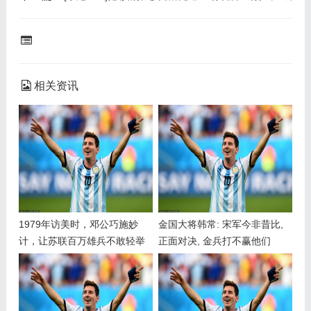
相关资讯
1979年访美时，邓公巧施妙
金国大将韩常: 宋军今非昔比,
计，让苏联百万雄兵不敢轻举
正面对决, 金兵打不赢他们
妄动