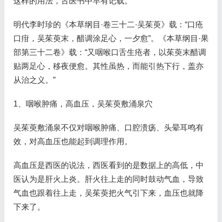
这样的用法，古医书中早有记载。
明代李时珍的《本草纲目·卷三十二·吴茱萸》载：“口疮
口疳，吴茱萸末，醋调涂足心，一夕愈”。《本草纲目·果
部第三十二卷》载：“又咽喉口舌生疮者，以茱萸末醋调
贴两足心，移夜便愈。其性虽热，而能引热下行，盖亦
从治之义。”
1、咽喉肿痛，高血压，吴茱萸敷涌泉穴
吴茱萸敷涌泉不仅对咽喉肿痛、口腔溃疡、头晕耳鸣有
效，对高血压也能起到调理作用。
高血压是西医的说法，西医看到的是数据上的高低，中
医认为是肝火上炎。肝火往上走的同时鼓动气血，导致
气血也跟着往上走，吴茱萸把火气引下来，血压也就降
下来了。