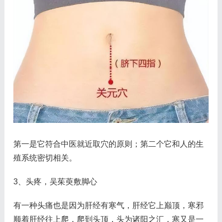
第一是它符合中医就近取穴的原则；第二个它和人的生
殖系统密切相关。
3、头疼，吴茱萸敷脚心
有一种头痛也是因为肝经有寒气，肝经它上巅顶，寒邪
顺着肝经往上爬，爬到头顶，头为诸阳之汇，寒又是一