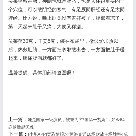
吴茱萸敷神阙，神阙也就是肚脐，也是人体很重要的一
个穴位，可以散阴经的寒气，有足厥阴肝经还有足太阴
脾经。比方说，晚上睡觉没有盖好被子，腹部着凉了，
第二天起来肚子又痛，大便又稀溏。
吴茱萸30克，干姜5克，装在布袋里，微波炉加热以
后，热敷肚脐，一方面把寒邪散出去，一方面把肚子暖
起来，腹痛腹泻就都好了。
温馨提醒：具体用药请遵医嘱！
上一篇：
她是国家一级演员，被誉为“中国第一贤媳”，如今64
岁越活越优雅
下一篇：
[小炮APP]竞彩情报:沙姆洛克近10场欧战主场胜率4成