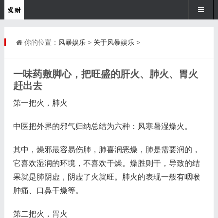
你的位置：
风暴娱乐
>
关于风暴娱乐
>
一味药敷脚心，把旺盛的肝火、肺火、胃火
赶出去
第一把火，肺火
中医把外界的邪气归纳总结为六种：风寒暑湿燥火。
其中，燥邪最容易伤肺，肺喜润恶燥，肺是需要润的，
它喜欢湿润的环境，不喜欢干燥。燥胜则干，导致的结
果就是肺阴虚，阴虚了火就旺。肺火的表现一般有咽喉
肿痛、口鼻干燥等。
第二把火，胃火