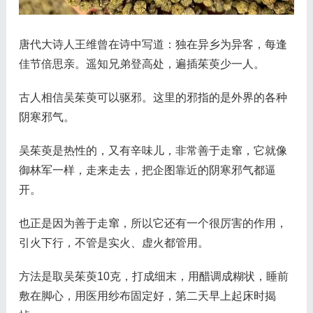
唐代大诗人王维曾在诗中写道：独在异乡为异客，每逢
佳节倍思亲。遥知兄弟登高处，遍插茱萸少一人。
古人相信吴茱萸可以驱邪。这里的邪指的是外界的各种
阴寒邪气。
吴茱萸是热性的，又有辛味儿，非常善于走窜，它就像
御林军一样，走来走去，把企图靠近的阴寒邪气都逼
开。
也正是因为善于走窜，所以它还有一个很厉害的作用，
引火下行，不管是实火、虚火都管用。
方法是取吴茱萸10克，打成细末，用醋调成糊状，睡前
敷在脚心，用医用纱布固定好，第二天早上起床时揭