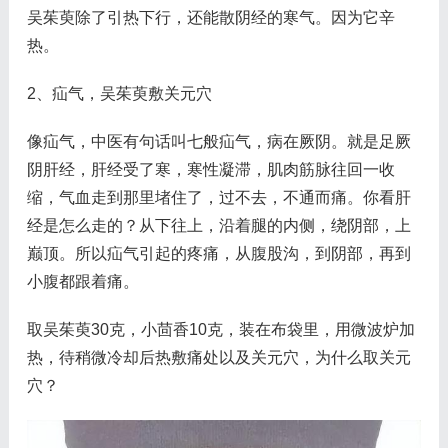
吴茱萸除了引热下行，还能散阴经的寒气。因为它辛
热。
2、疝气，吴茱萸敷关元穴
像疝气，中医有句话叫七般疝气，病在厥阴。就是足厥
阴肝经，肝经受了寒，寒性凝滞，肌肉筋脉往回一收
缩，气血走到那里堵住了，过不去，不通而痛。你看肝
经是怎么走的？从下往上，沿着腿的内侧，绕阴部，上
巅顶。所以疝气引起的疼痛，从腹股沟，到阴部，再到
小腹都跟着痛。
取吴茱萸30克，小茴香10克，装在布袋里，用微波炉加
热，待稍微冷却后热敷痛处以及关元穴，为什么取关元
穴？