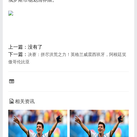
上一篇：没有了
下一篇：
决赛：拼尽洪荒之力！英格兰威震西班牙，阿根廷笑
傲哥伦比亚
相关资讯